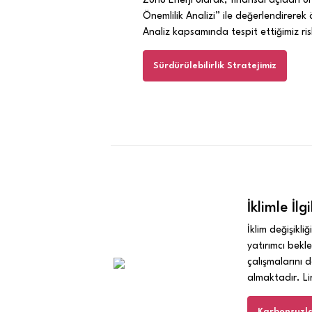
Önemlilik Analizi” ile değerlendirerek ön
Analiz kapsamında tespit ettiğimiz riskle
Sürdürülebilirlik Stratejimiz
İklimle İlgi
İklim değişikli
yatırımcı bekl
çalışmalarını d
almaktadır. Link
Karbonsuzla