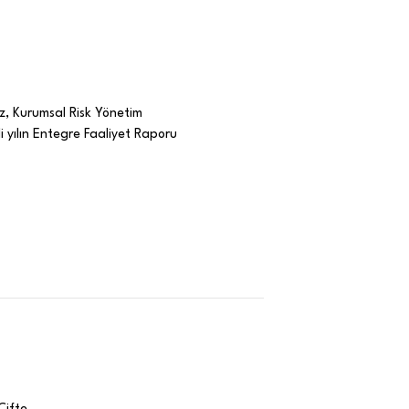
yiz, Kurumsal Risk Yönetim
i yılın Entegre Faaliyet Raporu
Çifte