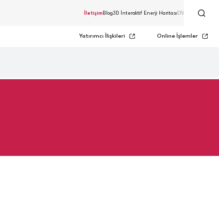
İletişim
Blog
3D İnteraktif Enerji Haritası
EN
Yatırımcı İlişkileri
Online İşlemler