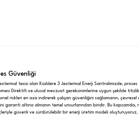
es Güvenliği
eotermal tesisi olan Kızıldere 3 Jeotermal Enerji Santralimizde, prose
esi Direktifi ve ulusal mevzuat gereksinimlerine uygun şekilde titizli
onel riskleri en aza indirerek çalışan güvenliğini sağlamanın, çevresel 
imini garanti altına almanın temel unsurlarından biridir. Bu kapsamda, r
reçleriyle güvenli ve sürdürülebilir bir enerji üretim modeli oluşturuy