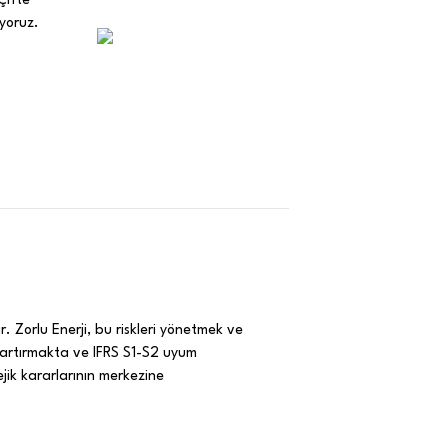
iyoruz.
ır. Zorlu Enerji, bu riskleri yönetmek ve
ı artırmakta ve IFRS S1-S2 uyum
tejik kararlarının merkezine