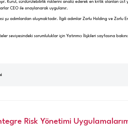
şır. Kurul, sürdürülebilirlik risklerini analiz ederek en kritik olanları ü
ararlar CEO ile onaylanarak uygulanır.
si şu adımlardan oluşmaktadır. İlgili adımlar Zorlu Holding ve Zorlu E
er seviyesindeki sorumluluklar için Yatırımcı İlişkileri sayfasına bakını
mi
ntegre Risk Yönetimi Uygulamalarım