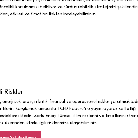
celikli konularımızı belirliyor ve sürdürülebilirlik stratejimizi şekillendir
ri, etkileri ve fırsatları linkten inceleyebilirsiniz.
li Riskler
ği, enerji sektörü için kritik finansal ve operasyonel riskler yaratmaktad
entilerini karşılamak amacıyla TCFD Raporu’nu yayımlayarak şeffaflığ
esteklemektedir. Zorlu Enerji küresel iklim risklerini ve fırsatlarını stra
 üzerinden iklimle ilgili risklerimize ulaşabilirsiniz.
şma Yol Haritamız