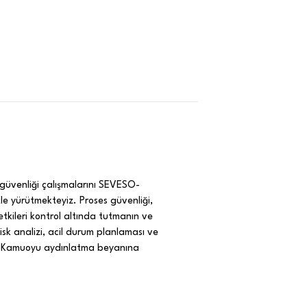
s güvenliği çalışmalarını SEVESO-
kle yürütmekteyiz. Proses güvenliği,
etkileri kontrol altında tutmanın ve
isk analizi, acil durum planlaması ve
oruz. Kamuoyu aydınlatma beyanına