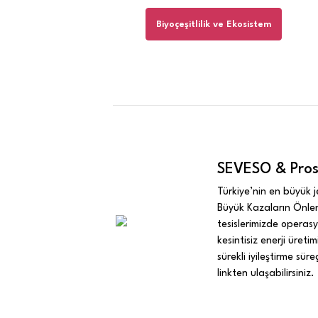
Biyoçeşitlilik ve Ekosistem
SEVESO & Pros
Türkiye’nin en büyük j
Büyük Kazaların Önlenm
tesislerimizde operasy
kesintisiz enerji üret
sürekli iyileştirme sü
linkten ulaşabilirsiniz.