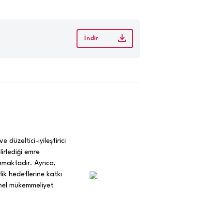
İndir
düzeltici-iyileştirici
lirlediği emre
nmaktadır. Ayrıca,
lik hedeflerine katkı
onel mükemmeliyet