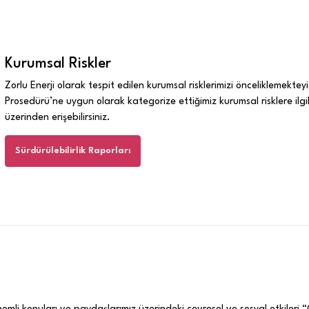
Kurumsal Riskler
Zorlu Enerji olarak tespit edilen kurumsal risklerimizi önceliklemekte
Prosedürü’ne uygun olarak kategorize ettiğimiz kurumsal risklere ilgil
üzerinden erişebilirsiniz.
Sürdürülebilirlik Raporları
nemli konuları ve paydaşlarımız üzerindeki çevresel ve sosyal etkileri “