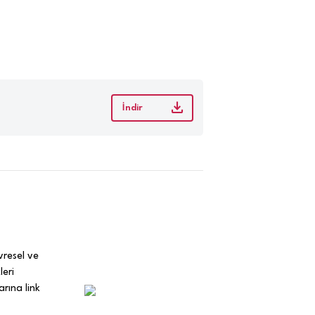
İndir
vresel ve
leri
rına link