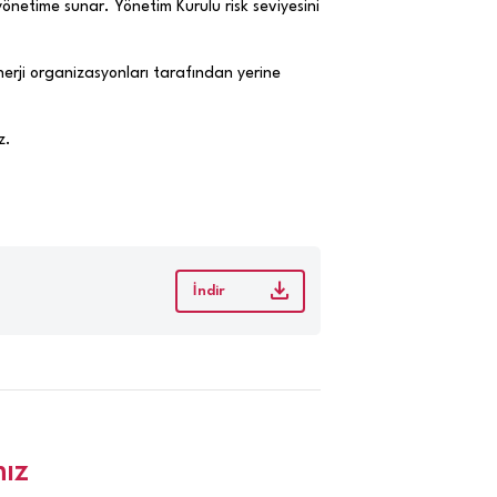
st yönetime sunar. Yönetim Kurulu risk seviyesini
nerji organizasyonları tarafından yerine
z.
İndir
ız