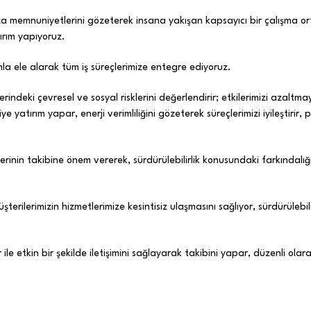
za memnuniyetlerini gözeterek insana yakışan kapsayıcı bir çalışma orta
tırım yapıyoruz.
mla ele alarak tüm iş süreçlerimize entegre ediyoruz.
rindeki çevresel ve sosyal risklerini değerlendirir; etkilerimizi azaltmay
yatırım yapar, enerji verimliliğini gözeterek süreçlerimizi iyileştirir, p
terlerinin takibine önem vererek, sürdürülebilirlik konusundaki farkında
erilerimizin hizmetlerimize kesintisiz ulaşmasını sağlıyor, sürdürülebil
lar ile etkin bir şekilde iletişimini sağlayarak takibini yapar, düzenli o