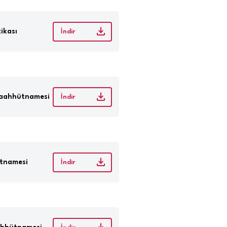
tikası
İndir
Taahhütnamesi
İndir
ütnamesi
İndir