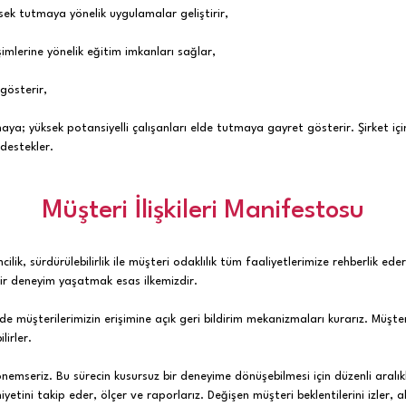
sek tutmaya yönelik uygulamalar geliştirir,
şimlerine yönelik eğitim imkanları sağlar,
gösterir,
maya; yüksek potansiyelli çalışanları elde tutmaya gayret gösterir. Şirket iç
 destekler.
Müşteri İlişkileri Manifestosu
cilik, sürdürülebilirlik ile müşteri odaklılık tüm faaliyetlerimize rehberlik eder.
ir deneyim yaşatmak esas ilkemizdir.
zde müşterilerimizin erişimine açık geri bildirim mekanizmaları kurarız. Müşte
lirler.
yı önemseriz. Bu sürecin kusursuz bir deneyime dönüşebilmesi için düzenli aral
tini takip eder, ölçer ve raporlarız. Değişen müşteri beklentilerini izler, ald