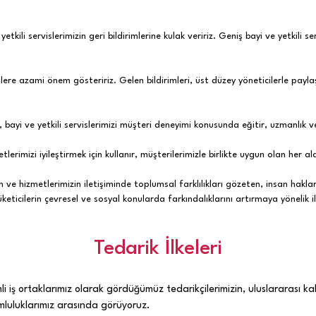
etkili servislerimizin geri bildirimlerine kulak veririz. Geniş bayi ve yetkili s
lere azami önem gösteririz. Gelen bildirimleri, üst düzey yöneticilerle paylaşır
 bayi ve yetkili servislerimizi müşteri deneyimi konusunda eğitir, uzmanlık ve
metlerimizi iyileştirmek için kullanır, müşterilerimizle birlikte uygun olan her
ve hizmetlerimizin iletişiminde toplumsal farklılıkları gözeten, insan hakları
keticilerin çevresel ve sosyal konularda farkındalıklarını artırmaya yönelik i
Tedarik İlkeleri
i iş ortaklarımız olarak gördüğümüz tedarikçilerimizin, uluslararası ka
umluluklarımız arasında görüyoruz.