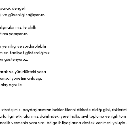
yaparak dengeli
i ve güvenliği sağlıyoruz.
malarımız ile akıllı
atırım yapıyoruz.
yenilikçi ve sürdürülebilir
mızın faaliyet gösterdiğimiz
n gösteriyoruz.
alarak ve yürürlükteki yasa
umsal yönetim anlayışı,
kış açısı ile
ratejimiz, paydaşlarımızın beklentilerini dikkate aldığı gibi, risklerimiz
a ilgili etki alanımız dahilindeki yerel halkı, sivil toplumu ve ilgili tüm
öncelik vermenin yanı sıra; bölge ihtiyaçlarına destek verilmesi yoluy