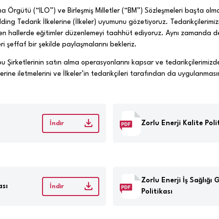
şma Örgütü (“ILO”) ve Birleşmiş Milletler (“BM”) Sözleşmeleri başta ol
olding Tedarik İlkelerine (İlkeler) uyumunu gözetiyoruz. Tedarikçileri
örülen hallerde eğitimler düzenlemeyi taahhüt ediyoruz. Aynı zamanda
i şeffaf bir şekilde paylaşmalarını bekleriz.
bu Şirketlerinin satın alma operasyonlarını kapsar ve tedarikçilerimizde
rlerine iletmelerini ve İlkeler’in tedarikçileri tarafından da uygulanması
Zorlu Enerji Kalite Poli
İndir
Zorlu Enerji İş Sağlığı 
ası
İndir
Politikası