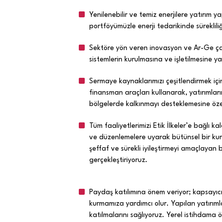
Yenilenebilir ve temiz enerjilere yatırım 
portföyümüzle enerji tedarikinde sürekliliğ
Sektöre yön veren inovasyon ve Ar-Ge çalış
sistemlerin kurulmasına ve işletilmesine y
Sermaye kaynaklarımızı çeşitlendirmek için 
finansman araçları kullanarak, yatırımları
bölgelerde kalkınmayı desteklemesine öze
Tüm faaliyetlerimizi Etik İlkeler’e bağlı k
ve düzenlemelere uyarak bütünsel bir kur
şeffaf ve sürekli iyileştirmeyi amaçlayan ba
gerçekleştiriyoruz.
Paydaş katılımına önem veriyor; kapsayıcı st
kurmamıza yardımcı olur. Yapılan yatırımlarl
katılmalarını sağlıyoruz. Yerel istihdama 