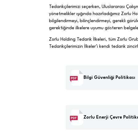
Tedarikçilerimizi seçerken, Uluslararası Çalı
yönetmelikler ışığında hazırladığımız Zorlu H
bilgilendirmeyi, bilinçlendirmeyi, gerekli g
gerektiğinde ilkelere uyumu gösteren belgeler
Zorlu Holding Tedarik İlkeleri, tüm Zorlu Gru
Tedarikçilerimizin İlkeler’i kendi tedarik zinci
Bilgi Güvenliği Politikası
Zorlu Enerji Çevre Politik