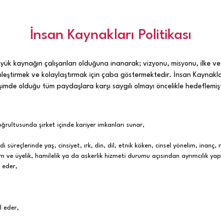
İnsan Kaynakları Politikası
yük kaynağın çalışanları olduğuna inanarak; vizyonu, misyonu, ilke ve
leştirmek ve kolaylaştırmak için çaba göstermektedir. İnsan Kaynakları 
etişimde olduğu tüm paydaşlara karşı saygılı olmayı öncelikle hedeflemişt
oğrultusunda şirket içinde kariyer imkanları sunar,
 süreçlerinde yaş, cinsiyet, ırk, din, dil, etnik köken, cinsel yönelim, inanç
ılım ve üyelik, hamilelik ya da askerlik hizmeti durumu açısından ayrımcılık 
 eder,
l eder,