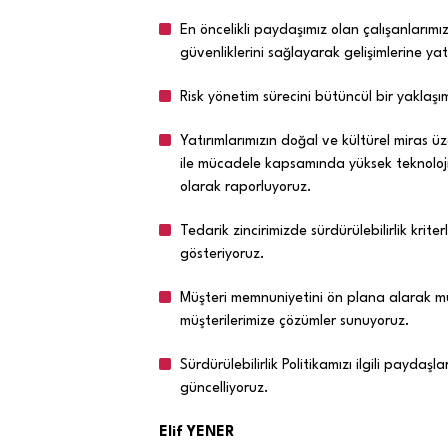
En öncelikli paydaşımız olan çalışanlarımı
güvenliklerini sağlayarak gelişimlerine ya
Risk yönetim sürecini bütüncül bir yaklaşı
Yatırımlarımızın doğal ve kültürel miras üze
ile mücadele kapsamında yüksek teknolojiye 
olarak raporluyoruz.
Tedarik zincirimizde sürdürülebilirlik kri
gösteriyoruz.
Müşteri memnuniyetini ön plana alarak müşt
müşterilerimize çözümler sunuyoruz.
Sürdürülebilirlik Politikamızı ilgili paydaş
güncelliyoruz.
Elif YENER