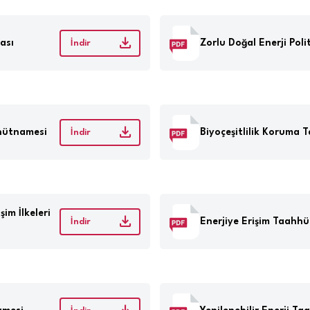
ası
Zorlu Doğal Enerji Poli
İndir
hütnamesi
Biyoçeşitlilik Koruma 
İndir
im İlkeleri
Enerjiye Erişim Taahh
İndir