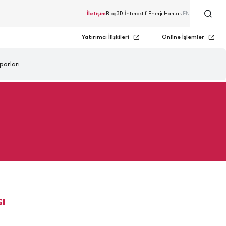
İletişim
Blog
3D İnteraktif Enerji Haritası
EN
Yatırımcı İlişkileri
Online İşlemler
porları
ı