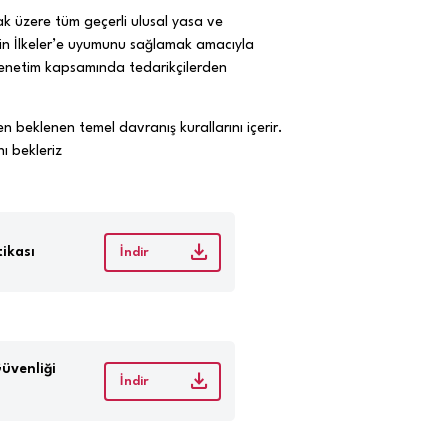
mak üzere tüm geçerli ulusal yasa ve
mizin İlkeler’e uyumunu sağlamak amacıyla
 denetim kapsamında tedarikçilerden
n beklenen temel davranış kurallarını içerir.
nı bekleriz
tikası
İndir
Güvenliği
İndir